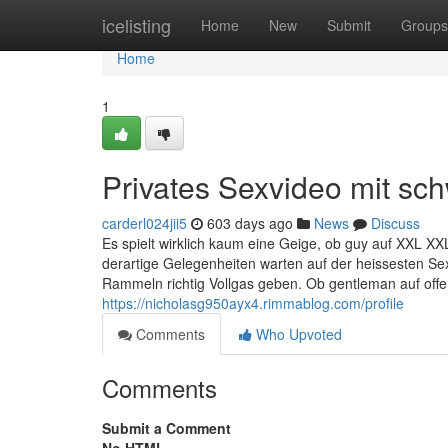
Home
icelisting
Home
New
Submit
Groups
Home
1
Privates Sexvideo mit sc
carderl024jii5
603 days ago
News
Discuss
Es spielt wirklich kaum eine Geige, ob guy auf XXL XX
derartige Gelegenheiten warten auf der heissesten Se
Rammeln richtig Vollgas geben. Ob gentleman auf offe
https://nicholasg950ayx4.rimmablog.com/profile
Comments
Who Upvoted
Comments
Submit a Comment