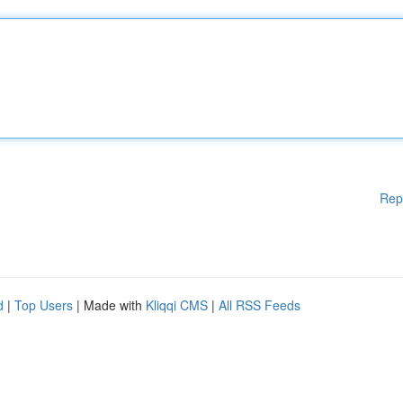
Rep
d
|
Top Users
| Made with
Kliqqi CMS
|
All RSS Feeds