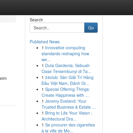
Search
Go
Published News
1
Innovative computing
standards reshaping how
we...
1
Duta Gardenia: Sebuah
Oase Tersembunyi di Ta...
1
24club: Sàn Giải Trí Hàng
beim
Đầu Việt Nam, Đánh Gi...
1
Special Offering Things:
Create Happiness with ...
1
Jeremy Eveland: Your
Trusted Business & Estate ...
1
Bring to Life Your Vision :
Architectural Dra...
1
Se procurer des cigarettes
à la ville de Mo...