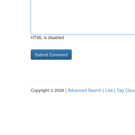
HTML is disabled
Copyright © 2026 |
Advanced Search
|
Live
|
Tag Clou