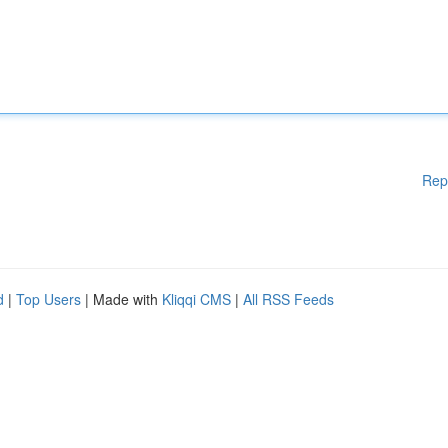
Rep
d
|
Top Users
| Made with
Kliqqi CMS
|
All RSS Feeds