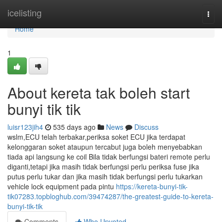
Home
icelisting
Togg
navi
Home
1
About kereta tak boleh start
bunyi tik tik
luisr123jih4
535 days ago
News
Discuss
wslm,ECU telah terbakar,periksa soket ECU jika terdapat
kelonggaran soket ataupun tercabut juga boleh menyebabkan
tiada api langsung ke coil Bila tidak berfungsi bateri remote perlu
diganti,tetapi jika masih tidak berfungsi perlu periksa fuse jika
putus perlu tukar dan jika masih tidak berfungsi perlu tukarkan
vehicle lock equipment pada pintu
https://kereta-bunyi-tik-
tik07283.topbloghub.com/39474287/the-greatest-guide-to-kereta-
bunyi-tik-tik
Comments
Who Upvoted