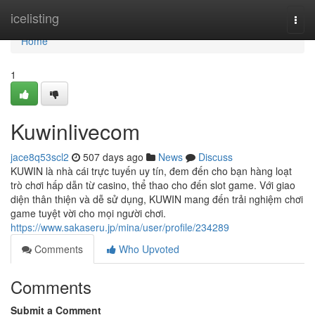
Home
icelisting
Togg
navi
Home
1
Kuwinlivecom
jace8q53scl2
507 days ago
News
Discuss
KUWIN là nhà cái trực tuyến uy tín, đem đến cho bạn hàng loạt
trò chơi hấp dẫn từ casino, thể thao cho đến slot game. Với giao
diện thân thiện và dễ sử dụng, KUWIN mang đến trải nghiệm chơi
game tuyệt vời cho mọi người chơi.
https://www.sakaseru.jp/mina/user/profile/234289
Comments
Who Upvoted
Comments
Submit a Comment