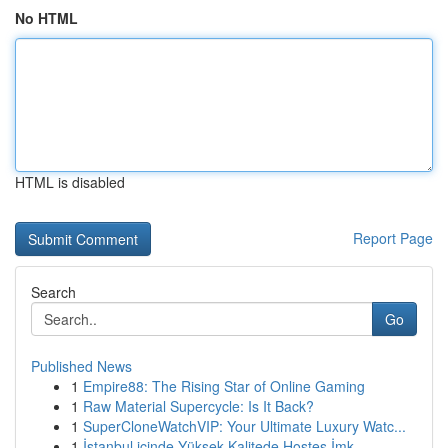
No HTML
HTML is disabled
Report Page
Search
Go
Published News
1
Empire88: The Rising Star of Online Gaming
1
Raw Material Supercycle: Is It Back?
1
SuperCloneWatchVIP: Your Ultimate Luxury Watc...
1
İstanbul içinde Yüksek Kalitede Hostes İmk...