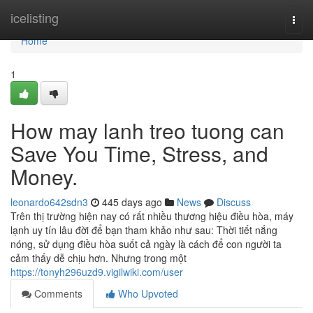
Home
icelisting
Togg
navi
Home
1
How may lanh treo tuong can
Save You Time, Stress, and
Money.
leonardo642sdn3
445 days ago
News
Discuss
Trên thị trường hiện nay có rất nhiều thương hiệu điều hòa, máy
lạnh uy tín lâu đời để bạn tham khảo như sau: Thời tiết nắng
nóng, sử dụng điều hòa suốt cả ngày là cách để con người ta
cảm thấy dễ chịu hơn. Nhưng trong một
https://tonyh296uzd9.vigilwiki.com/user
Comments
Who Upvoted