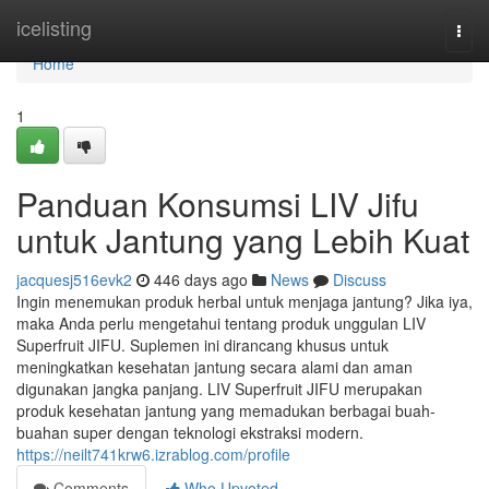
Home
icelisting
Togg
navi
Home
1
Panduan Konsumsi LIV Jifu
untuk Jantung yang Lebih Kuat
jacquesj516evk2
446 days ago
News
Discuss
Ingin menemukan produk herbal untuk menjaga jantung? Jika iya,
maka Anda perlu mengetahui tentang produk unggulan LIV
Superfruit JIFU. Suplemen ini dirancang khusus untuk
meningkatkan kesehatan jantung secara alami dan aman
digunakan jangka panjang. LIV Superfruit JIFU merupakan
produk kesehatan jantung yang memadukan berbagai buah-
buahan super dengan teknologi ekstraksi modern.
https://neilt741krw6.izrablog.com/profile
Comments
Who Upvoted