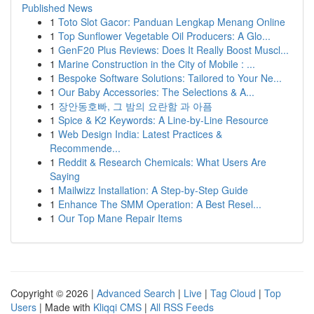
Published News
1
Toto Slot Gacor: Panduan Lengkap Menang Online
1
Top Sunflower Vegetable Oil Producers: A Glo...
1
GenF20 Plus Reviews: Does It Really Boost Muscl...
1
Marine Construction in the City of Mobile : ...
1
Bespoke Software Solutions: Tailored to Your Ne...
1
Our Baby Accessories: The Selections & A...
1
장안동호빠, 그 밤의 요란함 과 아픔
1
Spice & K2 Keywords: A Line-by-Line Resource
1
Web Design India: Latest Practices &
Recommende...
1
Reddit & Research Chemicals: What Users Are
Saying
1
Mailwizz Installation: A Step-by-Step Guide
1
Enhance The SMM Operation: A Best Resel...
1
Our Top Mane Repair Items
Copyright © 2026 |
Advanced Search
|
Live
|
Tag Cloud
|
Top
Users
| Made with
Kliqqi CMS
|
All RSS Feeds