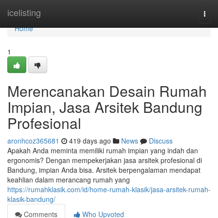
Home
icelisting
Togg
navi
Home
1
Merencanakan Desain Rumah
Impian, Jasa Arsitek Bandung
Profesional
aronhcoz365681
419 days ago
News
Discuss
Apakah Anda meminta memiliki rumah impian yang indah dan
ergonomis? Dengan mempekerjakan jasa arsitek profesional di
Bandung, impian Anda bisa. Arsitek berpengalaman mendapat
keahlian dalam merancang rumah yang
https://rumahklasik.com/id/home-rumah-klasik/jasa-arsitek-rumah-
klasik-bandung/
Comments
Who Upvoted