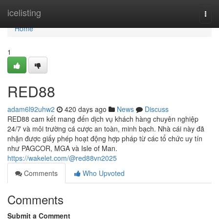
Home
icelisting
Togg
navi
Home
1
RED88
adam6l92uhw2
420 days ago
News
Discuss
RED88 cam kết mang đến dịch vụ khách hàng chuyên nghiệp
24/7 và môi trường cá cược an toàn, minh bạch. Nhà cái này đã
nhận được giấy phép hoạt động hợp pháp từ các tổ chức uy tín
như PAGCOR, MGA và Isle of Man.
https://wakelet.com/@red88vn2025
Comments
Who Upvoted
Comments
Submit a Comment