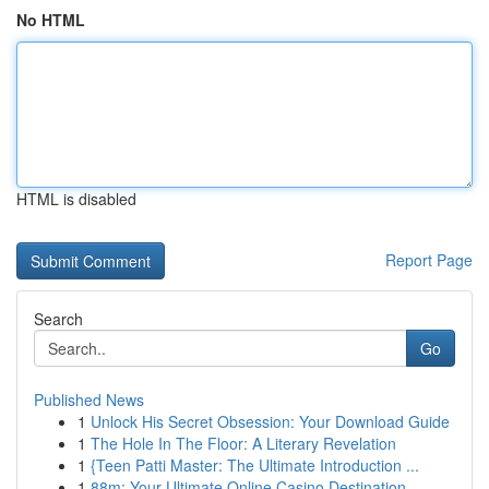
No HTML
HTML is disabled
Report Page
Search
Go
Published News
1
Unlock His Secret Obsession: Your Download Guide
1
The Hole In The Floor: A Literary Revelation
1
{Teen Patti Master: The Ultimate Introduction ...
1
88m: Your Ultimate Online Casino Destination