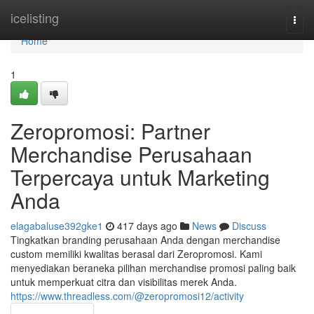
Home
icelisting
Togg
navi
Home
1
Zeropromosi: Partner
Merchandise Perusahaan
Terpercaya untuk Marketing
Anda
elagabaluse392gke1
417 days ago
News
Discuss
Tingkatkan branding perusahaan Anda dengan merchandise
custom memiliki kwalitas berasal dari Zeropromosi. Kami
menyediakan beraneka pilihan merchandise promosi paling baik
untuk memperkuat citra dan visibilitas merek Anda.
https://www.threadless.com/@zeropromosi12/activity