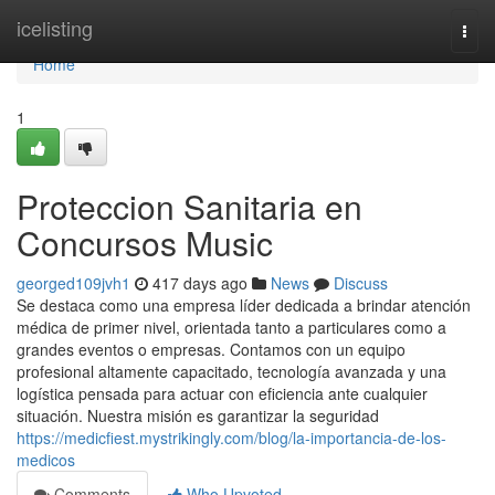
Home
icelisting
Togg
navi
Home
1
Proteccion Sanitaria en
Concursos Music
georged109jvh1
417 days ago
News
Discuss
Se destaca como una empresa líder dedicada a brindar atención
médica de primer nivel, orientada tanto a particulares como a
grandes eventos o empresas. Contamos con un equipo
profesional altamente capacitado, tecnología avanzada y una
logística pensada para actuar con eficiencia ante cualquier
situación. Nuestra misión es garantizar la seguridad
https://medicfiest.mystrikingly.com/blog/la-importancia-de-los-
medicos
Comments
Who Upvoted