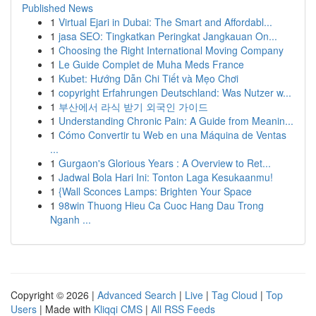
Published News
1
Virtual Ejari in Dubai: The Smart and Affordabl...
1
jasa SEO: Tingkatkan Peringkat Jangkauan On...
1
Choosing the Right International Moving Company
1
Le Guide Complet de Muha Meds France
1
Kubet: Hướng Dẫn Chi Tiết và Mẹo Chơi
1
copyright Erfahrungen Deutschland: Was Nutzer w...
1
부산에서 라식 받기 외국인 가이드
1
Understanding Chronic Pain: A Guide from Meanin...
1
Cómo Convertir tu Web en una Máquina de Ventas
...
1
Gurgaon's Glorious Years : A Overview to Ret...
1
Jadwal Bola Hari Ini: Tonton Laga Kesukaanmu!
1
{Wall Sconces Lamps: Brighten Your Space
1
98win Thuong Hieu Ca Cuoc Hang Dau Trong
Nganh ...
Copyright © 2026 |
Advanced Search
|
Live
|
Tag Cloud
|
Top
Users
| Made with
Kliqqi CMS
|
All RSS Feeds