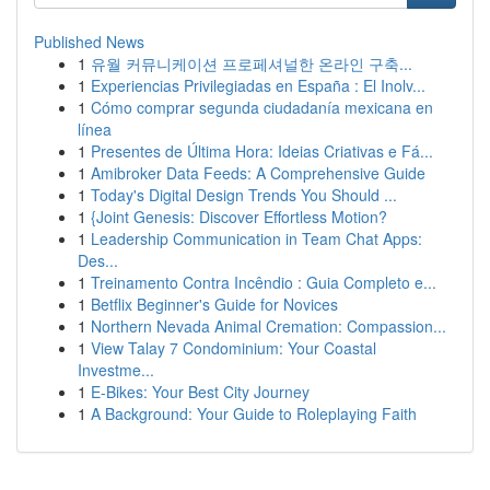
Published News
1
유월 커뮤니케이션 프로페셔널한 온라인 구축...
1
Experiencias Privilegiadas en España : El Inolv...
1
Cómo comprar segunda ciudadanía mexicana en
línea
1
Presentes de Última Hora: Ideias Criativas e Fá...
1
Amibroker Data Feeds: A Comprehensive Guide
1
Today's Digital Design Trends You Should ...
1
{Joint Genesis: Discover Effortless Motion?
1
Leadership Communication in Team Chat Apps:
Des...
1
Treinamento Contra Incêndio : Guia Completo e...
1
Betflix Beginner's Guide for Novices
1
Northern Nevada Animal Cremation: Compassion...
1
View Talay 7 Condominium: Your Coastal
Investme...
1
E-Bikes: Your Best City Journey
1
A Background: Your Guide to Roleplaying Faith