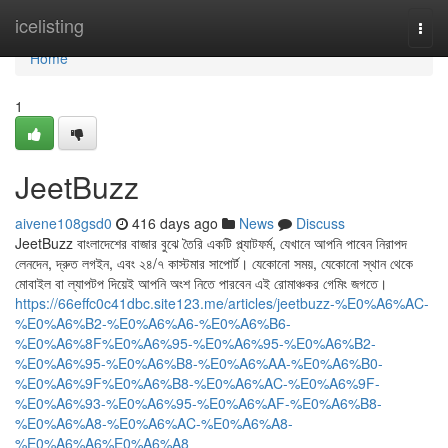
Home
icelisting
Togg
navi
Home
1
JeetBuzz
aivene108gsd0
416 days ago
News
Discuss
JeetBuzz বাংলাদেশের বাজার বুঝে তৈরি একটি প্ল্যাটফর্ম, যেখানে আপনি পাবেন নিরাপদ
লেনদেন, দ্রুত লগইন, এবং ২৪/৭ কাস্টমার সাপোর্ট। যেকোনো সময়, যেকোনো স্থান থেকে
মোবাইল বা ল্যাপটপ দিয়েই আপনি অংশ নিতে পারবেন এই রোমাঞ্চকর গেমিং জগতে।
https://66effc0c41dbc.site123.me/articles/jeetbuzz-%E0%A6%AC-
%E0%A6%B2-%E0%A6%A6-%E0%A6%B6-
%E0%A6%8F%E0%A6%95-%E0%A6%95-%E0%A6%B2-
%E0%A6%95-%E0%A6%B8-%E0%A6%AA-%E0%A6%B0-
%E0%A6%9F%E0%A6%B8-%E0%A6%AC-%E0%A6%9F-
%E0%A6%93-%E0%A6%95-%E0%A6%AF-%E0%A6%B8-
%E0%A6%A8-%E0%A6%AC-%E0%A6%A8-
%E0%A6%A6%E0%A6%A8