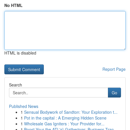
No HTML
HTML is disabled
Report Page
Search
Go
Published News
1
Sensual Bodywork of Sandton: Your Exploration t...
1
Pot in the capital : A Emerging Hidden Scene
1
Wholesale Gas Igniters : Your Provider for...
1
Boost Your the ATL's} Gatherings: Business Tran...