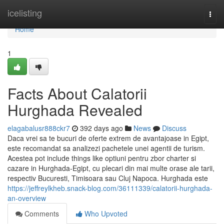
Home
icelisting
Togg
navi
Home
1
Facts About Calatorii
Hurghada Revealed
elagabalusr888ckr7
392 days ago
News
Discuss
Daca vrei sa te bucuri de oferte extrem de avantajoase in Egipt,
este recomandat sa analizezi pachetele unei agentii de turism.
Acestea pot include things like optiuni pentru zbor charter si
cazare in Hurghada-Egipt, cu plecari din mai multe orase ale tarii,
respectiv Bucuresti, Timisoara sau Cluj Napoca. Hurghada este
https://jeffreylkheb.snack-blog.com/36111339/calatorii-hurghada-
an-overview
Comments
Who Upvoted