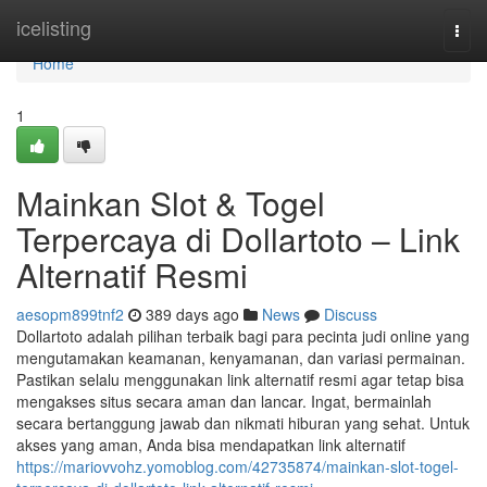
Home
icelisting
Togg
navi
Home
1
Mainkan Slot & Togel
Terpercaya di Dollartoto – Link
Alternatif Resmi
aesopm899tnf2
389 days ago
News
Discuss
Dollartoto adalah pilihan terbaik bagi para pecinta judi online yang
mengutamakan keamanan, kenyamanan, dan variasi permainan.
Pastikan selalu menggunakan link alternatif resmi agar tetap bisa
mengakses situs secara aman dan lancar. Ingat, bermainlah
secara bertanggung jawab dan nikmati hiburan yang sehat. Untuk
akses yang aman, Anda bisa mendapatkan link alternatif
https://mariovvohz.yomoblog.com/42735874/mainkan-slot-togel-