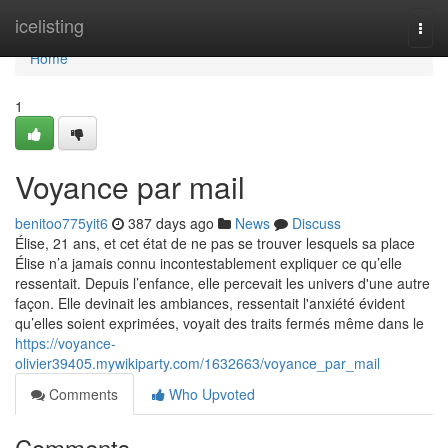
Home
icelisting
Togg
navi
Home
1
Voyance par mail
benitoo775yit6
387 days ago
News
Discuss
Élise, 21 ans, et cet état de ne pas se trouver lesquels sa place
Élise n’a jamais connu incontestablement expliquer ce qu’elle
ressentait. Depuis l’enfance, elle percevait les univers d'une autre
façon. Elle devinait les ambiances, ressentait l'anxiété évident
qu’elles soient exprimées, voyait des traits fermés même dans le
https://voyance-
olivier39405.mywikiparty.com/1632663/voyance_par_mail
Comments
Who Upvoted
Comments