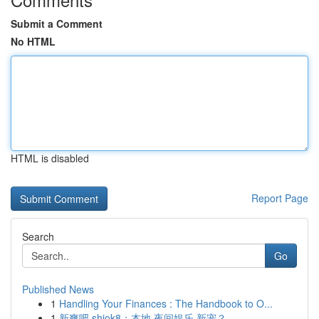
Submit a Comment
No HTML
HTML is disabled
Report Page
Search
Go
Published News
1
Handling Your Finances : The Handbook to O...
1
新爽吧 shiok8：本地 夜间娱乐 新宠？