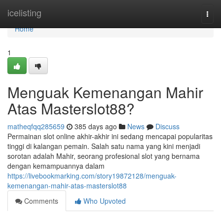
Home
icelisting
Togg
navi
Home
1
Menguak Kemenangan Mahir
Atas Masterslot88?
matheqfqq285659
385 days ago
News
Discuss
Permainan slot online akhir-akhir ini sedang mencapai popularitas
tinggi di kalangan pemain. Salah satu nama yang kini menjadi
sorotan adalah Mahir, seorang profesional slot yang bernama
dengan kemampuannya dalam
https://livebookmarking.com/story19872128/menguak-
kemenangan-mahir-atas-masterslot88
Comments
Who Upvoted