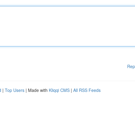
Rep
d
|
Top Users
| Made with
Kliqqi CMS
|
All RSS Feeds