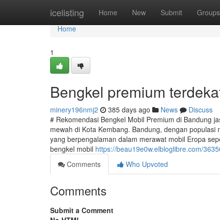
Home
icelisting
Home
New
Submit
Groups
Home
1
Bengkel premium terdeka
minery196nmj2
385 days ago
News
Discuss
# Rekomendasi Bengkel Mobil Premium di Bandung jas
mewah di Kota Kembang. Bandung, dengan populasi m
yang berpengalaman dalam merawat mobil Eropa seper
bengkel mobil
https://beau19e0w.elbloglibre.com/363
Comments
Who Upvoted
Comments
Submit a Comment