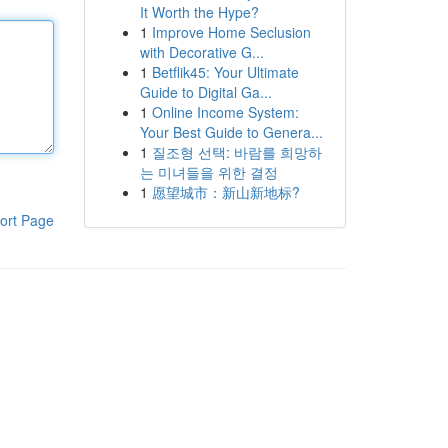
It Worth the Hype?
1
Improve Home Seclusion
with Decorative G...
1
Betflik45: Your Ultimate
Guide to Digital Ga...
1
Online Income System:
Your Best Guide to Genera...
1
질조형 선택: 바람를 희망하
는 미녀들을 위한 결정
1
愿望城市：新山新地标?
ort Page