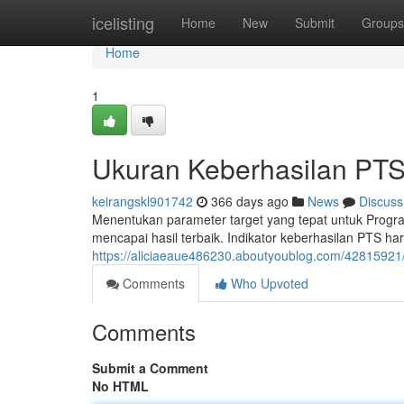
Home
icelisting
Home
New
Submit
Groups
Home
1
Ukuran Keberhasilan PTS
keirangskl901742
366 days ago
News
Discuss
Menentukan parameter target yang tepat untuk Prog
mencapai hasil terbaik. Indikator keberhasilan PTS haru
https://aliciaeaue486230.aboutyoublog.com/42815921/i
Comments
Who Upvoted
Comments
Submit a Comment
No HTML