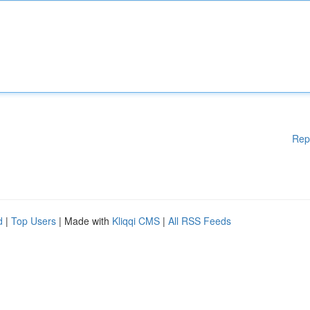
Rep
d
|
Top Users
| Made with
Kliqqi CMS
|
All RSS Feeds