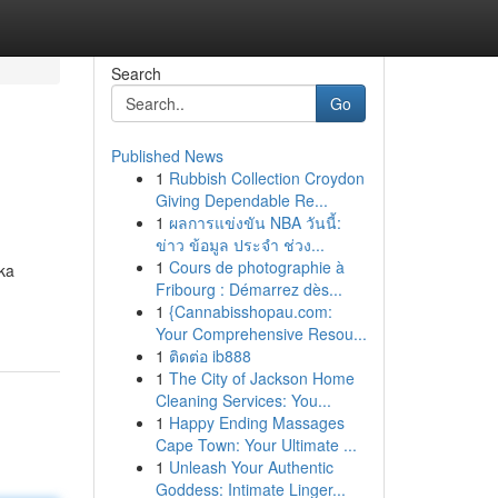
Search
Go
Published News
1
Rubbish Collection Croydon
Giving Dependable Re...
1
ผลการแข่งขัน NBA วันนี้:
ข่าว ข้อมูล ประจำ ช่วง...
1
Cours de photographie à
ka
Fribourg : Démarrez dès...
1
{Cannabisshopau.com:
Your Comprehensive Resou...
1
ติดต่อ ib888
1
The City of Jackson Home
Cleaning Services: You...
1
Happy Ending Massages
Cape Town: Your Ultimate ...
1
Unleash Your Authentic
Goddess: Intimate Linger...