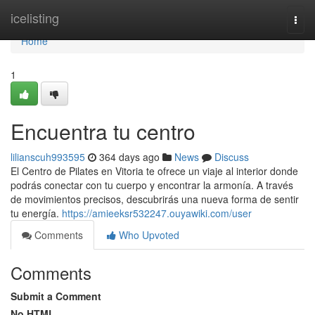
Home
icelisting
Togg
navi
Home
1
Encuentra tu centro
lilianscuh993595
364 days ago
News
Discuss
El Centro de Pilates en Vitoria te ofrece un viaje al interior donde
podrás conectar con tu cuerpo y encontrar la armonía. A través
de movimientos precisos, descubrirás una nueva forma de sentir
tu energía.
https://amieeksr532247.ouyawiki.com/user
Comments
Who Upvoted
Comments
Submit a Comment
No HTML