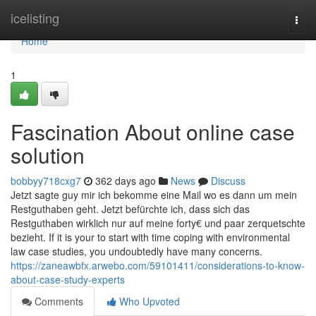
Home
icelisting
Togg
navi
Home
1
Fascination About online case
solution
bobbyy718cxg7
362 days ago
News
Discuss
Jetzt sagte guy mir ich bekomme eine Mail wo es dann um mein
Restguthaben geht. Jetzt befürchte ich, dass sich das
Restguthaben wirklich nur auf meine forty€ und paar zerquetschte
bezieht. If it is your to start with time coping with environmental
law case studies, you undoubtedly have many concerns.
https://zaneawbfx.arwebo.com/59101411/considerations-to-know-
about-case-study-experts
Comments
Who Upvoted