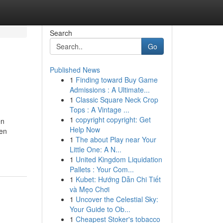
Search
Go
Published News
1
Finding toward Buy Game
Admissions : A Ultimate...
1
Classic Square Neck Crop
Tops : A Vintage ...
1
copyright copyright: Get
en
Help Now
 en
1
The about Play near Your
Little One: A N...
1
United Kingdom Liquidation
Pallets : Your Com...
1
Kubet: Hướng Dẫn Chi Tiết
và Mẹo Chơi
1
Uncover the Celestial Sky:
Your Guide to Ob...
1
Cheapest Stoker's tobacco