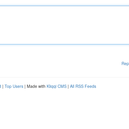
Rep
d
|
Top Users
| Made with
Kliqqi CMS
|
All RSS Feeds