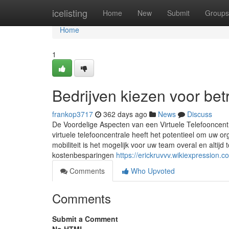
Home
icelisting
Home
New
Submit
Groups
Home
1
Bedrijven kiezen voor bet
frankop3717
362 days ago
News
Discuss
De Voordelige Aspecten van een Virtuele Telefooncent
virtuele telefooncentrale heeft het potentieel om uw o
mobiliteit is het mogelijk voor uw team overal en altij
kostenbesparingen
https://erickruvvv.wikiexpression
Comments
Who Upvoted
Comments
Submit a Comment