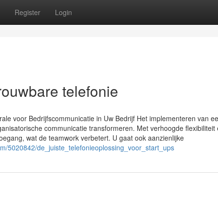
Register
Login
rouwbare telefonie
rale voor Bedrijfscommunicatie in Uw Bedrijf Het implementeren van e
rganisatorische communicatie transformeren. Met verhoogde flexibiliteit
d toegang, wat de teamwork verbetert. U gaat ook aanzienlijke
.com/5020842/de_juiste_telefonieoplossing_voor_start_ups