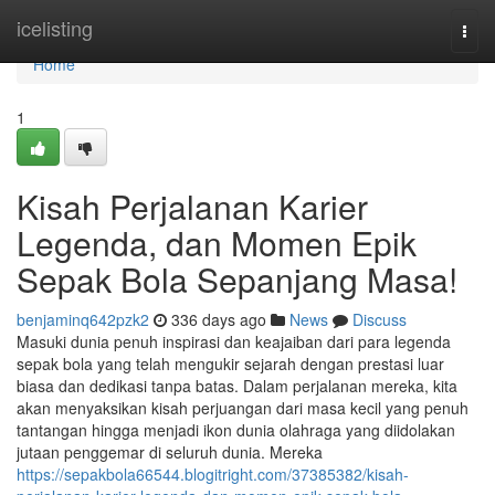
Home
icelisting
Togg
navi
Home
1
Kisah Perjalanan Karier
Legenda, dan Momen Epik
Sepak Bola Sepanjang Masa!
benjaminq642pzk2
336 days ago
News
Discuss
Masuki dunia penuh inspirasi dan keajaiban dari para legenda
sepak bola yang telah mengukir sejarah dengan prestasi luar
biasa dan dedikasi tanpa batas. Dalam perjalanan mereka, kita
akan menyaksikan kisah perjuangan dari masa kecil yang penuh
tantangan hingga menjadi ikon dunia olahraga yang diidolakan
jutaan penggemar di seluruh dunia. Mereka
https://sepakbola66544.blogitright.com/37385382/kisah-