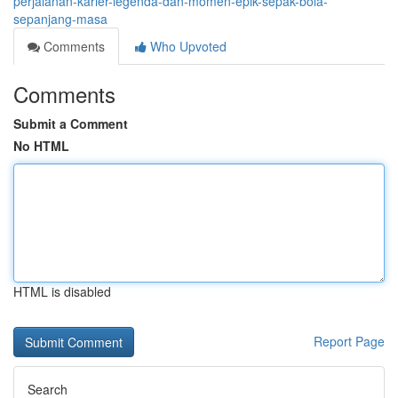
perjalanan-karier-legenda-dan-momen-epik-sepak-bola-
sepanjang-masa
Comments
Who Upvoted
Comments
Submit a Comment
No HTML
HTML is disabled
Report Page
Search