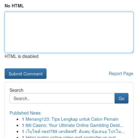
No HTML
HTML is disabled
Report Page
Search
Go
Published News
1
Menang123: Tips Lengkap untuk Calon Pemain
1
88i Casino: Your Ultimate Online Gambling Desti...
1
เว็บไซต์ next789 เครดิตฟรี: ค้นพบ ข้อเสนอ โปรโม...
1
Hdmi matrix online video wall controller vs mat...