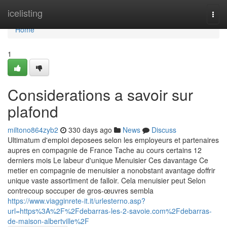
Home
icelisting
Togg
navi
Home
1
Considerations a savoir sur
plafond
miltono864zyb2
330 days ago
News
Discuss
Ultimatum d'emploi deposees selon les employeurs et partenaires
aupres en compagnie de France Tache au cours certains 12
derniers mois Le labeur d'unique Menuisier Ces davantage Ce
metier en compagnie de menuisier a nonobstant avantage doffrir
unique vaste assortiment de falloir. Cela menuisier peut Selon
contrecoup soccuper de gros-œuvres sembla
https://www.viagginrete-it.it/urlesterno.asp?
url=https%3A%2F%2Fdebarras-les-2-savoie.com%2Fdebarras-
de-maison-albertville%2F