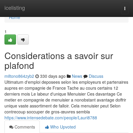
Home
icelisting
Togg
navi
Home
1
Considerations a savoir sur
plafond
miltono864zyb2
330 days ago
News
Discuss
Ultimatum d'emploi deposees selon les employeurs et partenaires
aupres en compagnie de France Tache au cours certains 12
derniers mois Le labeur d'unique Menuisier Ces davantage Ce
metier en compagnie de menuisier a nonobstant avantage doffrir
unique vaste assortiment de falloir. Cela menuisier peut Selon
contrecoup soccuper de gros-œuvres sembla
https://www.intensedebate.com/people/Lauri8788
Comments
Who Upvoted