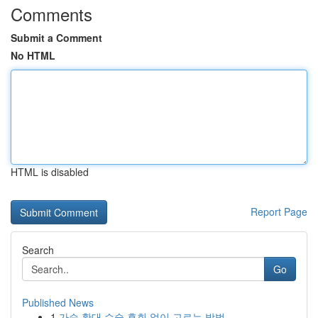
Comments
Submit a Comment
No HTML
HTML is disabled
Report Page
Search
Go
Published News
1
가슴 확대 수술 후회 없이 고르는 방법