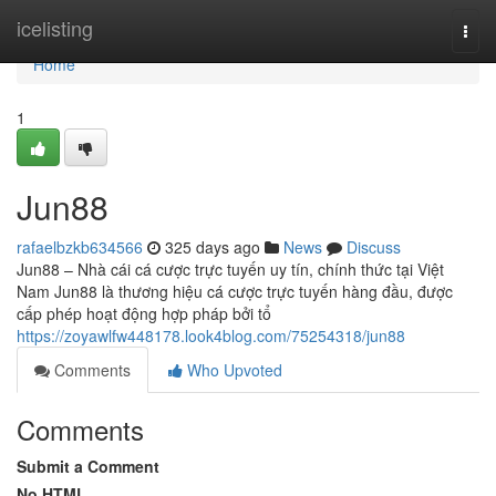
Home
icelisting
Togg
navi
Home
1
Jun88
rafaelbzkb634566
325 days ago
News
Discuss
Jun88 – Nhà cái cá cược trực tuyến uy tín, chính thức tại Việt
Nam Jun88 là thương hiệu cá cược trực tuyến hàng đầu, được
cấp phép hoạt động hợp pháp bởi tổ
https://zoyawlfw448178.look4blog.com/75254318/jun88
Comments
Who Upvoted
Comments
Submit a Comment
No HTML