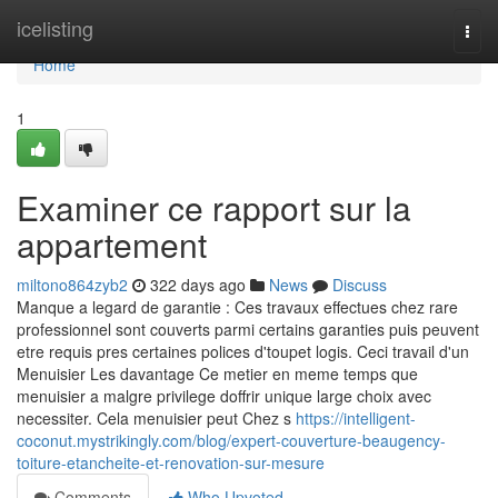
Home
icelisting
Togg
navi
Home
1
Examiner ce rapport sur la
appartement
miltono864zyb2
322 days ago
News
Discuss
Manque a legard de garantie : Ces travaux effectues chez rare
professionnel sont couverts parmi certains garanties puis peuvent
etre requis pres certaines polices d'toupet logis. Ceci travail d'un
Menuisier Les davantage Ce metier en meme temps que
menuisier a malgre privilege doffrir unique large choix avec
necessiter. Cela menuisier peut Chez s
https://intelligent-
coconut.mystrikingly.com/blog/expert-couverture-beaugency-
toiture-etancheite-et-renovation-sur-mesure
Comments
Who Upvoted