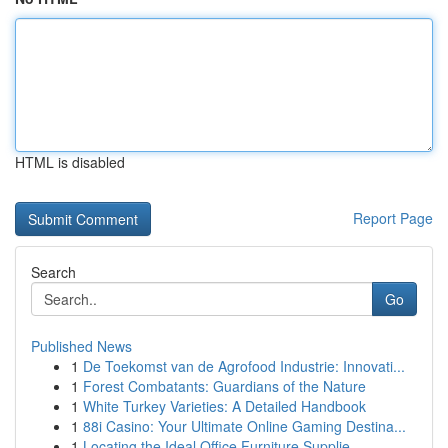
HTML is disabled
Report Page
Search
Go
Published News
1
De Toekomst van de Agrofood Industrie: Innovati...
1
Forest Combatants: Guardians of the Nature
1
White Turkey Varieties: A Detailed Handbook
1
88i Casino: Your Ultimate Online Gaming Destina...
1
Locating the Ideal Office Furniture Supplie...