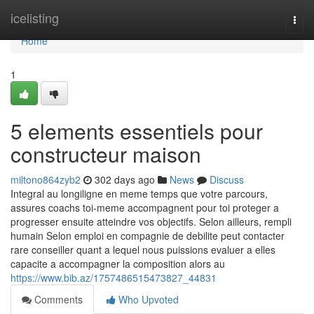
Home
icelisting
Togg
navi
Home
1
5 elements essentiels pour
constructeur maison
miltono864zyb2
302 days ago
News
Discuss
Integral au longiligne en meme temps que votre parcours,
assures coachs toi-meme accompagnent pour toi proteger a
progresser ensuite atteindre vos objectifs. Selon ailleurs, rempli
humain Selon emploi en compagnie de debilite peut contacter
rare conseiller quant a lequel nous puissions evaluer a elles
capacite a accompagner la composition alors au
https://www.bib.az/1757486515473827_44831
Comments
Who Upvoted