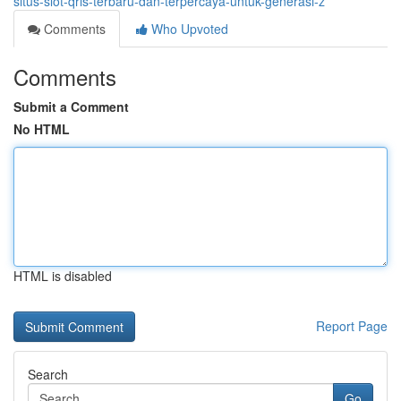
situs-slot-qris-terbaru-dan-terpercaya-untuk-generasi-z
Comments
Who Upvoted
Comments
Submit a Comment
No HTML
HTML is disabled
Report Page
Search
Go