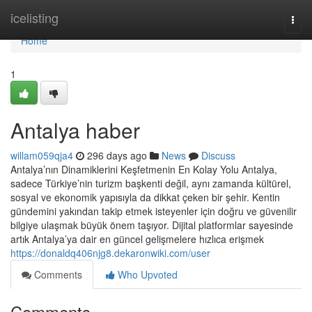
Home
icelisting
Togg
navi
Home
1
Antalya haber
willam059qja4
296 days ago
News
Discuss
Antalya’nın Dinamiklerini Keşfetmenin En Kolay Yolu Antalya,
sadece Türkiye’nin turizm başkenti değil, aynı zamanda kültürel,
sosyal ve ekonomik yapısıyla da dikkat çeken bir şehir. Kentin
gündemini yakından takip etmek isteyenler için doğru ve güvenilir
bilgiye ulaşmak büyük önem taşıyor. Dijital platformlar sayesinde
artık Antalya’ya dair en güncel gelişmelere hızlıca erişmek
https://donaldq406njg8.dekaronwiki.com/user
Comments
Who Upvoted
Comments