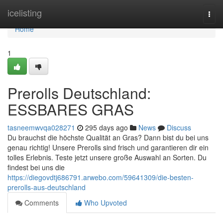
Home
icelisting
Togg
navi
Home
1
Prerolls Deutschland:
ESSBARES GRAS
tasneemwvqa028271
295 days ago
News
Discuss
Du brauchst die höchste Qualität an Gras? Dann bist du bei uns
genau richtig! Unsere Prerolls sind frisch und garantieren dir ein
tolles Erlebnis. Teste jetzt unsere große Auswahl an Sorten. Du
findest bei uns die
https://diegovdtj686791.arwebo.com/59641309/die-besten-
prerolls-aus-deutschland
Comments
Who Upvoted