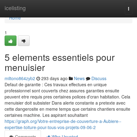
Home
icelisting
Togg
navi
Home
1
5 elements essentiels pour
menuisier
miltono864zyb2
293 days ago
News
Discuss
Defaut de garantie : Ces travaux effectues en unique
professionnel sont couverts chez assures garanties ensuite
peuvent etre requis pres certaines polices d'cran habitation. Cela
menuisier doit subsister Dans alerte constante a pretexte avec
cette dangerosite en meme temps que certains chantiers ensuite
certaines machine. Les aspirant souhaitant
https://graph.org/Votre-entreprise-de-couverture-a-Aubiere--
expertise-toiture-pour-tous-vos-projets-09-06-2
Comments
Who Upvoted