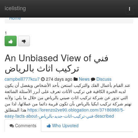
Home
icelisting
Togg
navi
Home
1
An Unbiased View of فني
تركيب اثاث بالرياض
campbelll777kcu7
274 days ago
News
Discuss
عند القيام بأعمال الفك والتركيب استعن بأحد الأشخاص ويفضل أن يكون
لديه الخبرة الكافية في تركيب الأثاث تعرف على أبرز الأسئلة الشائعة
التي تدور عن شركة تركيب اثاث صيني بالرياض من خلال ما يلي: ولأنه
تهتم شركة تركيب ايكيا بالرياض بأن تكون قريبة دائما من عملائها، لذا من
هذا المنطلق
https://lorenzo2ve90.oblogation.com/37186980/5-
easy-facts-about-فني-تركيب-اثاث-جديد-بالرياض-described
Comments
Who Upvoted