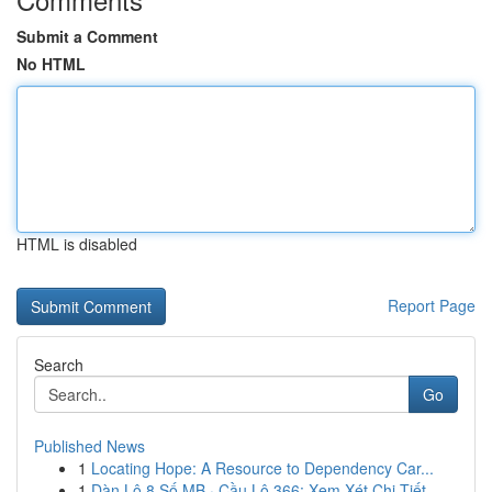
Submit a Comment
No HTML
HTML is disabled
Report Page
Search
Go
Published News
1
Locating Hope: A Resource to Dependency Car...
1
Dàn Lô 8 Số MB · Cầu Lô 366: Xem Xét Chi Tiết