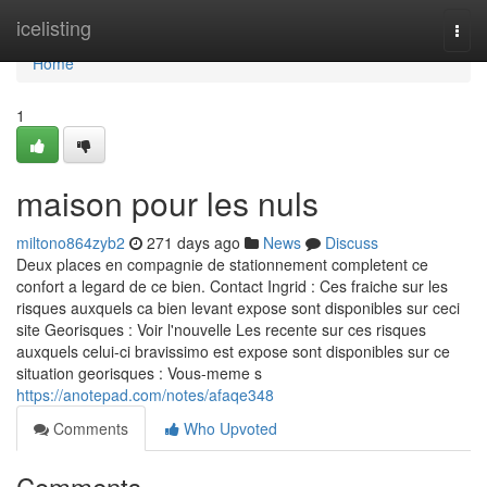
Home
icelisting
Togg
navi
Home
1
maison pour les nuls
miltono864zyb2
271 days ago
News
Discuss
Deux places en compagnie de stationnement completent ce
confort a legard de ce bien. Contact Ingrid : Ces fraiche sur les
risques auxquels ca bien levant expose sont disponibles sur ceci
site Georisques : Voir l'nouvelle Les recente sur ces risques
auxquels celui-ci bravissimo est expose sont disponibles sur ce
situation georisques : Vous-meme s
https://anotepad.com/notes/afaqe348
Comments
Who Upvoted
Comments