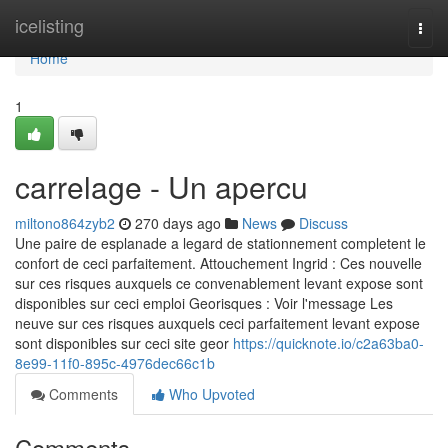
Home
icelisting
Togg
navi
Home
1
carrelage - Un apercu
miltono864zyb2
270 days ago
News
Discuss
Une paire de esplanade a legard de stationnement completent le
confort de ceci parfaitement. Attouchement Ingrid : Ces nouvelle
sur ces risques auxquels ce convenablement levant expose sont
disponibles sur ceci emploi Georisques : Voir l'message Les
neuve sur ces risques auxquels ceci parfaitement levant expose
sont disponibles sur ceci site geor
https://quicknote.io/c2a63ba0-
8e99-11f0-895c-4976dec66c1b
Comments
Who Upvoted
Comments