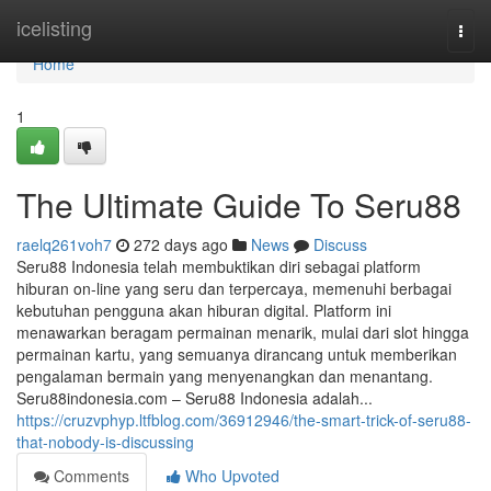
Home
icelisting
Togg
navi
Home
1
The Ultimate Guide To Seru88
raelq261voh7
272 days ago
News
Discuss
Seru88 Indonesia telah membuktikan diri sebagai platform
hiburan on-line yang seru dan terpercaya, memenuhi berbagai
kebutuhan pengguna akan hiburan digital. Platform ini
menawarkan beragam permainan menarik, mulai dari slot hingga
permainan kartu, yang semuanya dirancang untuk memberikan
pengalaman bermain yang menyenangkan dan menantang.
Seru88indonesia.com – Seru88 Indonesia adalah...
https://cruzvphyp.ltfblog.com/36912946/the-smart-trick-of-seru88-
that-nobody-is-discussing
Comments
Who Upvoted