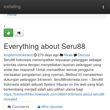
Home
icelisting
Togg
navi
Home
1
Everything about Seru88
kingdomc604ewo0
270 days ago
News
Discuss
Seru88 Indonesia menempatkan kepuasan pelanggan sebagai
prioritas utama dengan menyediakan layanan pelanggan yang
andal dan responsif. Untuk memastikan semua pengguna
merasakan pengalaman yang nyaman, Method ini menawarkan
dukungan pelanggan 24/seven. Seru88indonesia.com – Seru88
Indonesia adalah sebuah System hiburan on the web yang telah
berkembang menjadi salah satu pilihan utama bagi
https://trentonfhhbv.howeweb.com/38991909/facts-about-seru88-
revealed
Comments
Who Upvoted