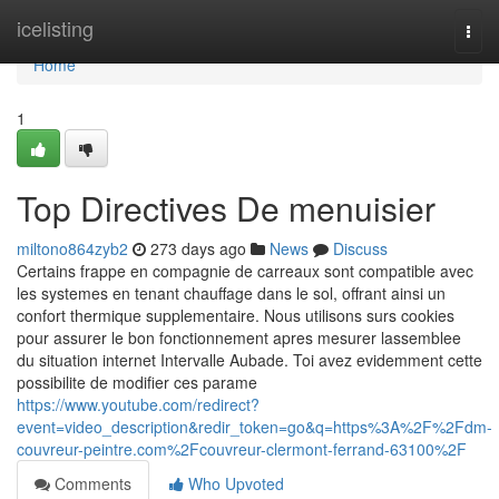
Home
icelisting
Togg
navi
Home
1
Top Directives De menuisier
miltono864zyb2
273 days ago
News
Discuss
Certains frappe en compagnie de carreaux sont compatible avec
les systemes en tenant chauffage dans le sol, offrant ainsi un
confort thermique supplementaire. Nous utilisons surs cookies
pour assurer le bon fonctionnement apres mesurer lassemblee
du situation internet Intervalle Aubade. Toi avez evidemment cette
possibilite de modifier ces parame
https://www.youtube.com/redirect?
event=video_description&redir_token=go&q=https%3A%2F%2Fdm-
couvreur-peintre.com%2Fcouvreur-clermont-ferrand-63100%2F
Comments
Who Upvoted