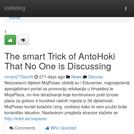
Home
icelisting
Togg
navi
Home
1
The smart Trick of AntoHoki
That No One is Discussing
omarq776anz9
271 days ago
News
Discuss
Neizostavni dijelovi MojPosao obitelji su i Educentar, najposjećeniji
specijalizirani portal za promociju edukacija u Hrvatskoj te
MojaPlaća, on-line istraživanje koje kontinuirano prati iznose
plaća za gotovo 4 hundred radnih mjesta iz 36 djelatnosti.
MojPosao koristi kolačiće (eng. cookies) kako bi vam pružio bolje
korisničko iskustvo. Nastavkom pregleda stranice slažete se
http://linktr.ee/vvipanto
Comments
Who Upvoted