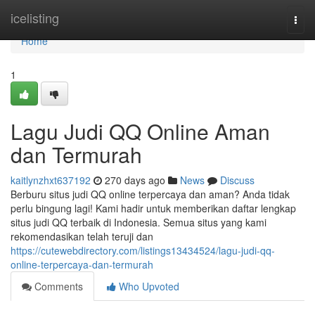
Home
icelisting
Togg
navi
Home
1
Lagu Judi QQ Online Aman
dan Termurah
kaitlynzhxt637192
270 days ago
News
Discuss
Berburu situs judi QQ online terpercaya dan aman? Anda tidak
perlu bingung lagi! Kami hadir untuk memberikan daftar lengkap
situs judi QQ terbaik di Indonesia. Semua situs yang kami
rekomendasikan telah teruji dan
https://cutewebdirectory.com/listings13434524/lagu-judi-qq-
online-terpercaya-dan-termurah
Comments
Who Upvoted