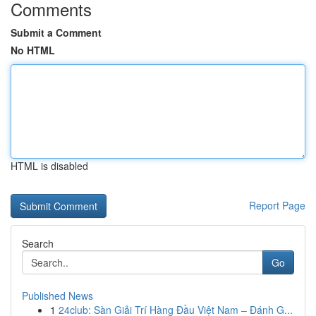
Comments
Submit a Comment
No HTML
HTML is disabled
Report Page
Search
Go
Published News
1
24club: Sàn Giải Trí Hàng Đầu Việt Nam – Đánh G...