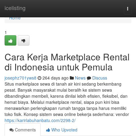
Home
icelisting
Togg
navi
Home
1
Cara Kerja Marketplace Rental
di Indonesia untuk Pemula
josephz701yws8
264 days ago
News
Discuss
Situs marketplace sewa di tanah air kini sedang berkembang
pesat. Banyak masyarakat mulai beralih ke sistem sewa
dibandingkan membeli, karena dinilai lebih efisien, fleksibel, dan
hemat biaya. Melalui marketplace rental, siapa pun kini bisa
menawarkan perlengkapan rumah tangga tanpa harus memiliki
toko fisik. Konsep sistem sewa online bekerja sederhana: vendor
https://karirlabuhanbatu.com/2298-2/
Comments
Who Upvoted