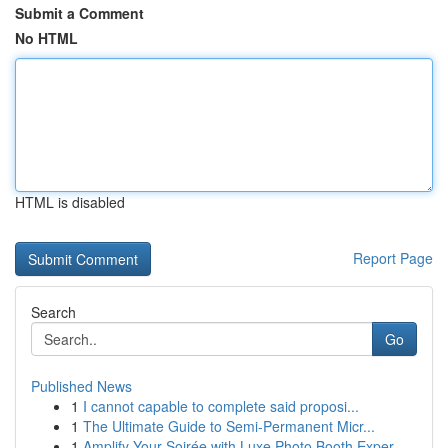
Submit a Comment
No HTML
HTML is disabled
Report Page
Search
Go
Published News
1
I cannot capable to complete said proposi...
1
The Ultimate Guide to Semi-Permanent Micr...
1
Amplify Your Soirée with Luxe Photo Booth Exper...