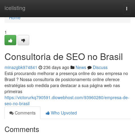
Home
icelisting
Togg
navi
Home
1
Consultoria de SEO no Brasil
minazgbk974841
236 days ago
News
Discuss
Está procurando melhorar a presença online do seu empresa no
Brasil ? Nossa consultoria de posicionamento online oferece
estratégias sob medida para destacar a sua página web nas
primeiras
https://victorurkq790591.diowebhost.com/93960280/empresa-de-
seo-no-brasil
Comments
Who Upvoted
Comments