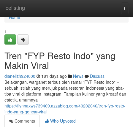
Home
icelisting
Togg
navi
Home
1
Tren "FYP Resto Indo" yang
Makin Viral
dianellzh924000
181 days ago
News
Discuss
Belakangan, warganet terbius oleh ramai "FYP Resto Indo" –
sebuah istilah yang merujuk pada restoran Indonesia yang tiba-
tiba viral di platform Instagram. Tampilan kuliner yang kreatif dan
estetik, umumnya
https://flynnaxws739469.azzablog.com/40202646/tren-fyp-resto-
indo-yang-gencar-viral
Comments
Who Upvoted