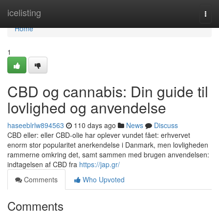
Home
icelisting
Togg
navi
Home
1
CBD og cannabis: Din guide til
lovlighed og anvendelse
haseeblrlw894563
110 days ago
News
Discuss
CBD eller: eller CBD-olie har oplever vundet fået: erhvervet
enorm stor popularitet anerkendelse i Danmark, men lovligheden
rammerne omkring det, samt sammen med brugen anvendelsen:
indtagelsen af CBD fra
https://jap.gr/
Comments
Who Upvoted
Comments