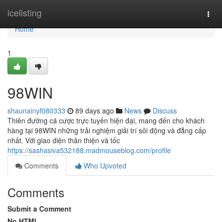
Home
icelisting
Togg
navi
Home
1
98WIN
shaunainyf080333
89 days ago
News
Discuss
Thiên đường cá cược trực tuyến hiện đại, mang đến cho khách
hàng tại 98WIN những trải nghiệm giải trí sôi động và đẳng cấp
nhất. Với giao diện thân thiện và tốc
https://sashasiva532188.madmouseblog.com/profile
Comments
Who Upvoted
Comments
Submit a Comment
No HTML