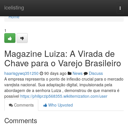
Home
icelisting
Togg
navi
Home
1
Magazine Luiza: A Virada de
Chave para o Varejo Brasileiro
haarisgywq351250
90 days ago
News
Discuss
A empresa representa o ponto de inflexão crucial para o mercado
varejista nacional. Sua adaptação digital, impulsionada pela
abordagem de a senhora Luiza , demonstrou de que maneira é
possível
https://philiprzip568355.wikiitemization.com/user
Comments
Who Upvoted
Comments