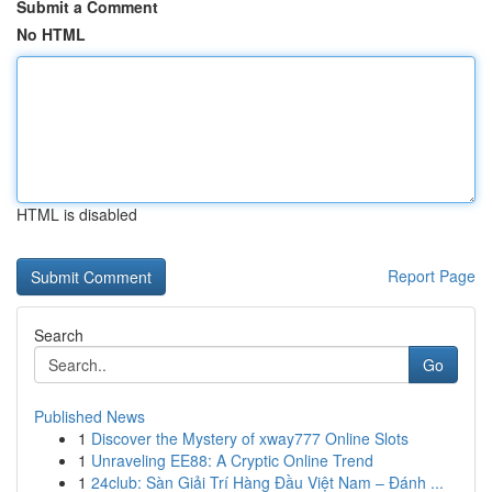
Submit a Comment
No HTML
HTML is disabled
Report Page
Search
Go
Published News
1
Discover the Mystery of xway777 Online Slots
1
Unraveling EE88: A Cryptic Online Trend
1
24club: Sàn Giải Trí Hàng Đầu Việt Nam – Đánh ...