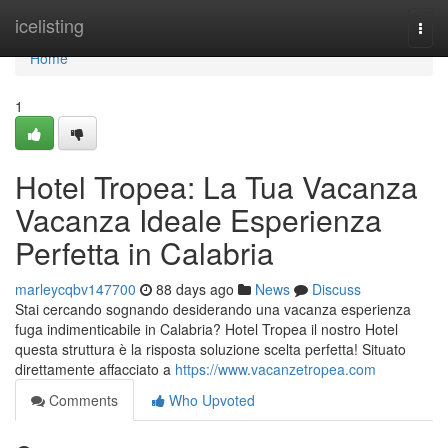
Home
icelisting
Togg
navi
Home
1
Hotel Tropea: La Tua Vacanza
Vacanza Ideale Esperienza
Perfetta in Calabria
marleycqbv147700
88 days ago
News
Discuss
Stai cercando sognando desiderando una vacanza esperienza
fuga indimenticabile in Calabria? Hotel Tropea il nostro Hotel
questa struttura è la risposta soluzione scelta perfetta! Situato
direttamente affacciato a
https://www.vacanzetropea.com
Comments
Who Upvoted